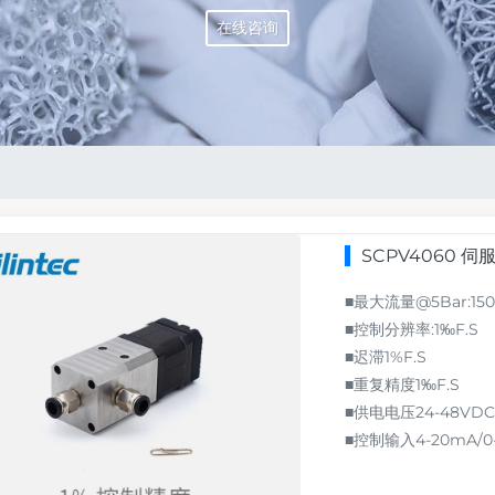
在线咨询
SCPV4060 
■最大流量@5Bar:150
■控制分辨率:1‰F.S
■迟滞1%F.S
■重复精度1‰F.S
■供电电压24-48VDC
■控制输入4-20mA/0-5